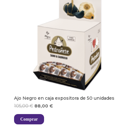
Ajo Negro en caja expositora de 50 unidades
El
El
105,00
€
88,00
€
precio
precio
Comprar
original
actual
era:
es:
105,00 €.
88,00 €.