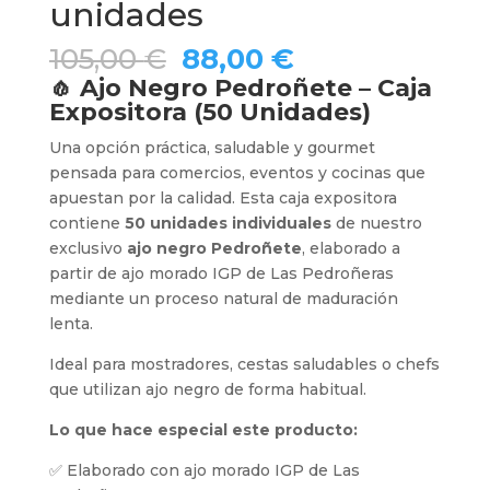
unidades
El
El
105,00
€
88,00
€
precio
precio
🧄 Ajo Negro Pedroñete – Caja
original
actual
Expositora (50 Unidades)
era:
es:
Una opción práctica, saludable y gourmet
105,00 €.
88,00 €.
pensada para comercios, eventos y cocinas que
apuestan por la calidad. Esta caja expositora
contiene
50 unidades individuales
de nuestro
exclusivo
ajo negro Pedroñete
, elaborado a
partir de ajo morado IGP de Las Pedroñeras
mediante un proceso natural de maduración
lenta.
Ideal para mostradores, cestas saludables o chefs
que utilizan ajo negro de forma habitual.
Lo que hace especial este producto:
✅ Elaborado con ajo morado IGP de Las