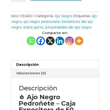
en
caja
expositora
SKU:
CE460-1
Categoría:
Ajo Negro
Etiquetas:
ajo
de
negro
,
ajo negro pedronete
,
beneficios del ajo
50
negro
,
black garlic
,
propiedades del ajo negro
unidades
Comparte en:
cantidad
Descripción
Valoraciones (0)
Descripción
🧄 Ajo Negro
Pedroñete – Caja
Expositora de 50