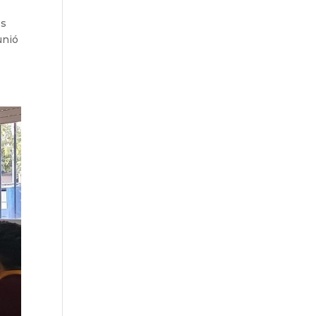
es
unió