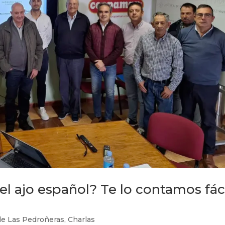
l ajo español? Te lo contamos fác
de Las Pedroñeras
,
Charlas